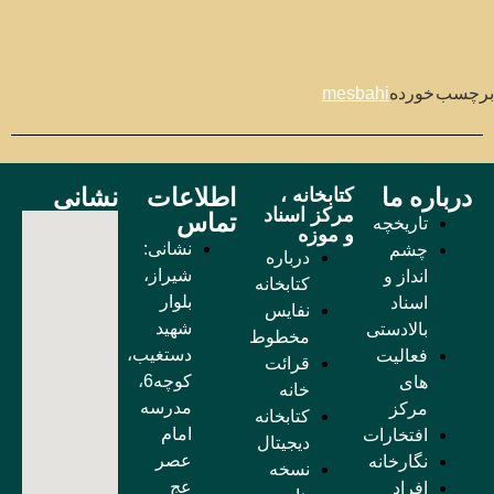
برچسب خورده
mesbahi
درباره ما
اطلاعات
نشانی
کتابخانه ،
مرکز اسناد
تماس
تاریخچه
و موزه
نشانی:
چشم
درباره
شیراز،
انداز و
کتابخانه
بلوار
اسناد
نفایس
شهید
بالادستی
مخطوط
دستغیب،
فعالیت
قرائت
کوچه6،
های
خانه
مدرسه
مرکز
کتابخانه
امام
افتخارات
دیجیتال
عصر
نگارخانه
نسخه
عج
افراد